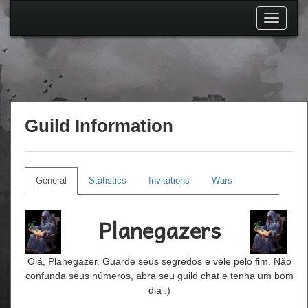
Toggle
navigati
Guild Information
General
Statistics
Invitations
Wars
Planegazers
Olá, Planegazer. Guarde seus segredos e vele pelo fim. Não
confunda seus números, abra seu guild chat e tenha um bom
dia :)