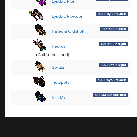
Lyndaa Flor
924 Royal Paladin
Lyndaa Floweer
416 Elder Druid
Palladia Oldsholl
891 Elite Knight
Rauros
(Zathroths Hand)
407 Elite Knight
Sorutz
490 Royal Paladin
Tiotapete
544 Master Sorcerer
Vini Ms