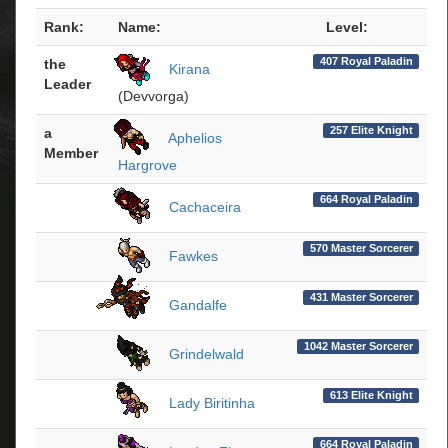
Rank:
Name:
Level:
407 Royal Paladin
the
Kirana
Leader
(Devvorga)
257 Elite Knight
a
Aphelios
Member
Hargrove
664 Royal Paladin
Cachaceira
570 Master Sorcerer
Fawkes
431 Master Sorcerer
Gandalfe
1042 Master Sorcerer
Grindelwald
613 Elite Knight
Lady Biritinha
664 Royal Paladin